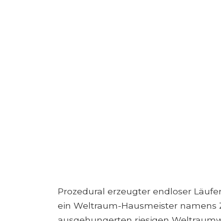
Prozedural erzeugter endloser Läufe
ein Weltraum-Hausmeister namens Z
ausgehungerten riesigen Weltraumwur